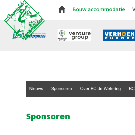
Bouw accommodatie
V
Nieuws
Sponsoren
Over BC de Wetering
BC
Sponsoren