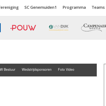
ereniging
SC Genemuiden1
Programma
Teams
xx
W Bestuur
Wedstrijdsponsoren
Foto Video