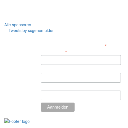
Alle sponsoren
Tweets by scgenemuiden
Aanmelden nieuwsbrief
*
Verplicht
*
E-mailadres
Voornaam
Achternaam