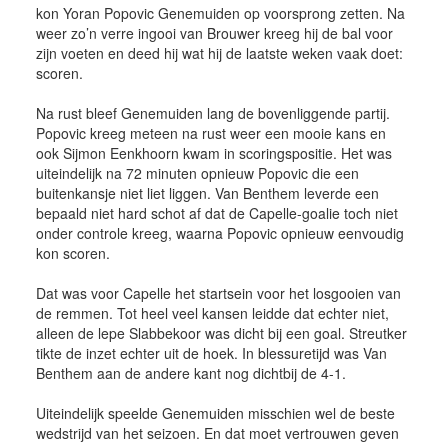
kon Yoran Popovic Genemuiden op voorsprong zetten. Na
weer zo’n verre ingooi van Brouwer kreeg hij de bal voor
zijn voeten en deed hij wat hij de laatste weken vaak doet:
scoren.
Na rust bleef Genemuiden lang de bovenliggende partij.
Popovic kreeg meteen na rust weer een mooie kans en
ook Sijmon Eenkhoorn kwam in scoringspositie. Het was
uiteindelijk na 72 minuten opnieuw Popovic die een
buitenkansje niet liet liggen. Van Benthem leverde een
bepaald niet hard schot af dat de Capelle-goalie toch niet
onder controle kreeg, waarna Popovic opnieuw eenvoudig
kon scoren.
Dat was voor Capelle het startsein voor het losgooien van
de remmen. Tot heel veel kansen leidde dat echter niet,
alleen de lepe Slabbekoor was dicht bij een goal. Streutker
tikte de inzet echter uit de hoek. In blessuretijd was Van
Benthem aan de andere kant nog dichtbij de 4-1.
Uiteindelijk speelde Genemuiden misschien wel de beste
wedstrijd van het seizoen. En dat moet vertrouwen geven