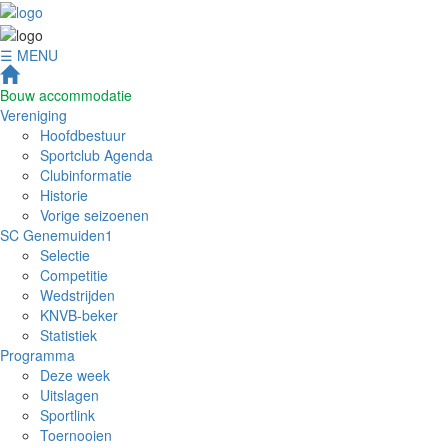
☰ MENU
Bouw accommodatie
Vereniging
Hoofdbestuur
Sportclub Agenda
Clubinformatie
Historie
Vorige seizoenen
SC Genemuiden1
Selectie
Competitie
Wedstrijden
KNVB-beker
Statistiek
Programma
Deze week
Uitslagen
Sportlink
Toernooien