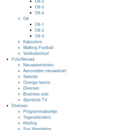
O9-2
O9-3
O9-4
O8
O8-1
O8-2
O8-3
Kabouters
Walking Football
Voetbalschool
Foto/Nieuws
Nieuwsberichten
Aanmelden nieuwsbrief
Selectie
Overige teams
Diversen
Business club
Sportclub TV
Diversen
Programmaboekje
Tegenstanders
Kleding
Sup.Vereniging