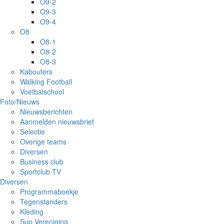
O9-2
O9-3
O9-4
O8
O8-1
O8-2
O8-3
Kabouters
Walking Football
Voetbalschool
Foto/Nieuws
Nieuwsberichten
Aanmelden nieuwsbrief
Selectie
Overige teams
Diversen
Business club
Sportclub TV
Diversen
Programmaboekje
Tegenstanders
Kleding
Sup.Vereniging