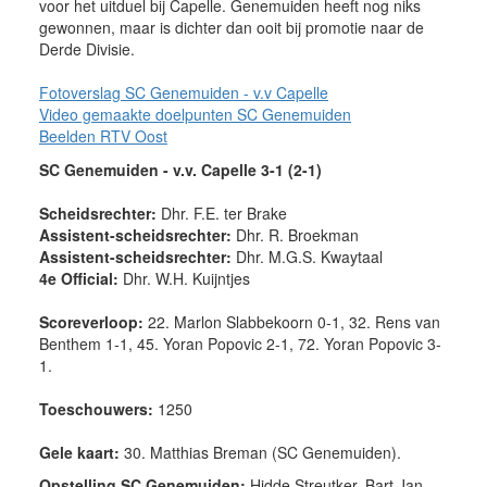
voor het uitduel bij Capelle. Genemuiden heeft nog niks
gewonnen, maar is dichter dan ooit bij promotie naar de
Derde Divisie.
Fotoverslag SC Genemuiden - v.v Capelle
Video gemaakte doelpunten SC Genemuiden
Beelden RTV Oost
SC Genemuiden - v.v. Capelle 3-1 (2-1)
Scheidsrechter:
Dhr. F.E. ter Brake
Assistent-scheidsrechter:
Dhr. R. Broekman
Assistent-scheidsrechter:
Dhr. M.G.S. Kwaytaal
4e Official:
Dhr. W.H. Kuijntjes
Scoreverloop:
22. Marlon Slabbekoorn 0-1, 32. Rens van
Benthem 1-1, 45. Yoran Popovic 2-1, 72. Yoran Popovic 3-
1.
Toeschouwers:
1250
Gele kaart:
30. Matthias Breman (SC Genemuiden).
Opstelling SC Genemuiden:
Hidde Streutker, Bart Jan