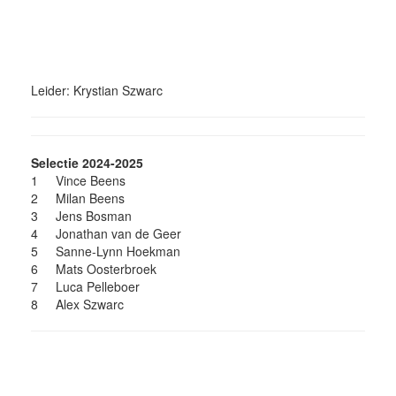
Leider: Krystian Szwarc
Selectie 2024-2025
1
Vince Beens
2
Milan Beens
3
Jens Bosman
4
Jonathan van de Geer
5
Sanne-Lynn Hoekman
6
Mats Oosterbroek
7
Luca Pelleboer
8
Alex Szwarc