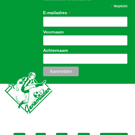
*
Verplicht
*
E-mailadres
Voornaam
Achternaam