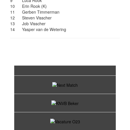
9
Luca Rook
10
Erin Rook (K)
11
Gerben Timmerman
12
Steven Visscher
13
Job Visscher
14
Yasper van de Wetering