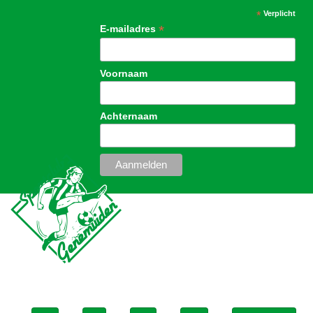
*
Verplicht
*
E-mailadres
Voornaam
Achternaam