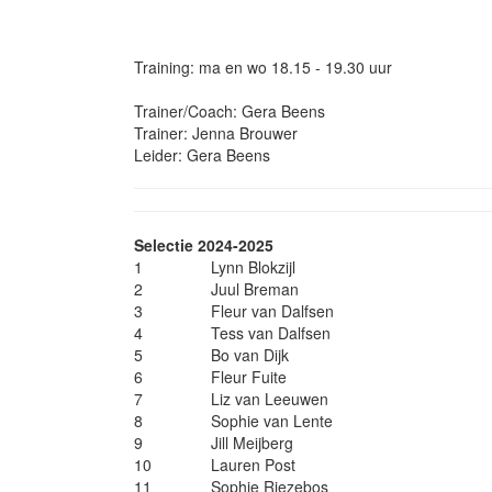
Training: ma en wo 18.15 - 19.30 uur
Trainer/Coach: Gera Beens
Trainer: Jenna Brouwer
Leider: Gera Beens
Selectie 2024-2025
1
Lynn Blokzijl
2
Juul Breman
3
Fleur van Dalfsen
4
Tess van Dalfsen
5
Bo van Dijk
6
Fleur Fuite
7
Liz van Leeuwen
8
Sophie van Lente
9
Jill Meijberg
10
Lauren Post
11
Sophie Riezebos